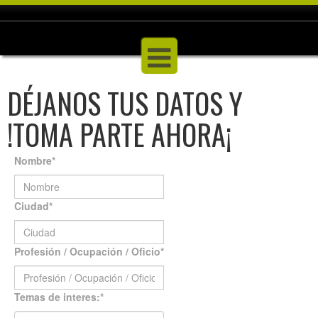
DÉJANOS TUS DATOS Y
!TOMA PARTE AHORA¡
Nombre
*
Ciudad
*
Profesión / Ocupación / Oficio
*
Temas de interes:
*