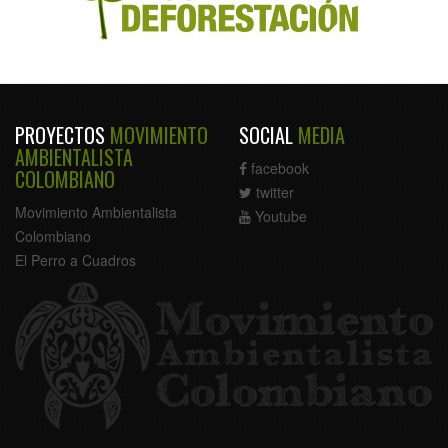
PROYECTOS
MOVIMIENTO
SOCIAL
MEDIA
AMBIENTALISTA
facebook
COLOMBIANO
twitter
Movimiento Ambientalista
Youtube
Colombiano
El Perro a Cuadros