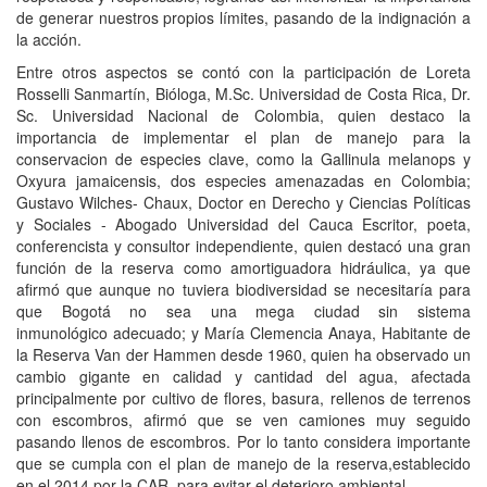
de generar nuestros propios límites, pasando de la indignación a
la acción.
Entre otros aspectos se contó con la participación de Loreta
Rosselli Sanmartín, Bióloga, M.Sc. Universidad de Costa Rica, Dr.
Sc. Universidad Nacional de Colombia, quien destaco la
importancia de implementar el plan de manejo para la
conservacion de especies clave, como la Gallinula melanops y
Oxyura jamaicensis, dos especies amenazadas en Colombia;
Gustavo Wilches- Chaux, Doctor en Derecho y Ciencias Políticas
y Sociales - Abogado Universidad del Cauca Escritor, poeta,
conferencista y consultor independiente, quien destacó una gran
función de la reserva como amortiguadora hidráulica, ya que
afirmó que aunque no tuviera biodiversidad se necesitaría para
que Bogotá no sea una mega ciudad sin sistema
inmunológico adecuado; y María Clemencia Anaya, Habitante de
la Reserva Van der Hammen desde 1960, quien ha observado un
cambio gigante en calidad y cantidad del agua, afectada
principalmente por cultivo de flores, basura, rellenos de terrenos
con escombros, afirmó que se ven camiones muy seguido
pasando llenos de escombros. Por lo tanto considera importante
que se cumpla con el plan de manejo de la reserva,establecido
en el 2014 por la CAR, para evitar el deterioro ambiental.