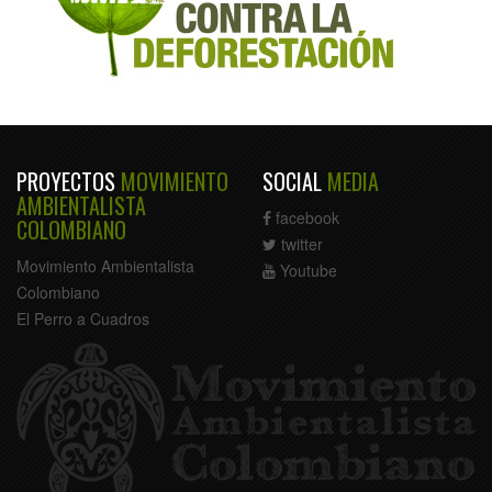
PROYECTOS
MOVIMIENTO
SOCIAL
MEDIA
AMBIENTALISTA
facebook
COLOMBIANO
twitter
Movimiento Ambientalista
Youtube
Colombiano
El Perro a Cuadros